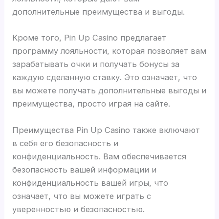
дополнительные преимущества и выгоды.
Кроме того, Pin Up Casino предлагает
программу лояльности, которая позволяет вам
зарабатывать очки и получать бонусы за
каждую сделанную ставку. Это означает, что
вы можете получать дополнительные выгоды и
преимущества, просто играя на сайте.
Преимущества Pin Up Casino также включают
в себя его безопасность и
конфиденциальность. Вам обеспечивается
безопасность вашей информации и
конфиденциальность вашей игры, что
означает, что вы можете играть с
уверенностью и безопасностью.