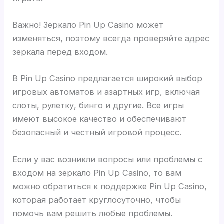
Важно! Зеркало Pin Up Casino может
изменяться, поэтому всегда проверяйте адрес
зеркала перед входом.
В Pin Up Casino предлагается широкий выбор
игровых автоматов и азартных игр, включая
слоты, рулетку, бинго и другие. Все игры
имеют высокое качество и обеспечивают
безопасный и честный игровой процесс.
Если у вас возникли вопросы или проблемы с
входом на зеркало Pin Up Casino, то вам
можно обратиться к поддержке Pin Up Casino,
которая работает круглосуточно, чтобы
помочь вам решить любые проблемы.