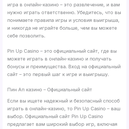
игра в онлайн-казино – это развлечение, и вам
нужно играть ответственно. Убедитесь, что вы
понимаете правила игры и условия выигрыша,
и никогда не играйте больше, чем вы можете
себе позволить.
Pin Up Casino – это официальный сайт, где вы
можете играть в онлайн-казино и получать
бонусы и преимущества. Вход на официальный
сайт – это первый шаг к игре и выигрышу.
Пин Ап казино – Официальный сайт
Если вы ищете надежный и безопасный способ
играть в онлайн-казино, то Pin Up Casino – ваш
выбор. Официальный сайт Pin Up Casino
предлагает вам широкий выбор игр, включая