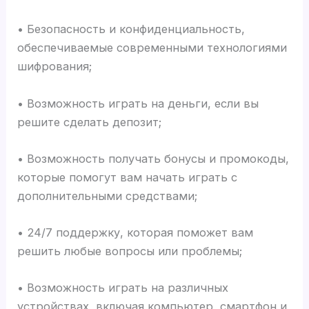
• Безопасность и конфиденциальность,
обеспечиваемые современными технологиями
шифрования;
• Возможность играть на деньги, если вы
решите сделать депозит;
• Возможность получать бонусы и промокоды,
которые помогут вам начать играть с
дополнительными средствами;
• 24/7 поддержку, которая поможет вам
решить любые вопросы или проблемы;
• Возможность играть на различных
устройствах, включая компьютер, смартфон и