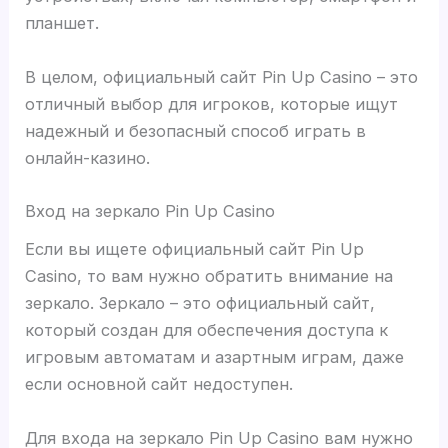
планшет.
В целом, официальный сайт Pin Up Casino – это
отличный выбор для игроков, которые ищут
надежный и безопасный способ играть в
онлайн-казино.
Вход на зеркало Pin Up Casino
Если вы ищете официальный сайт Pin Up
Casino, то вам нужно обратить внимание на
зеркало. Зеркало – это официальный сайт,
который создан для обеспечения доступа к
игровым автоматам и азартным играм, даже
если основной сайт недоступен.
Для входа на зеркало Pin Up Casino вам нужно