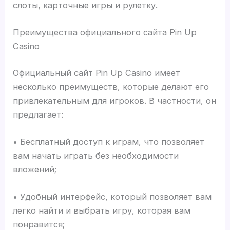
слоты, карточные игры и рулетку.
Преимущества официального сайта Pin Up
Casino
Официальный сайт Pin Up Casino имеет
несколько преимуществ, которые делают его
привлекательным для игроков. В частности, он
предлагает:
• Бесплатный доступ к играм, что позволяет
вам начать играть без необходимости
вложений;
• Удобный интерфейс, который позволяет вам
легко найти и выбрать игру, которая вам
понравится;