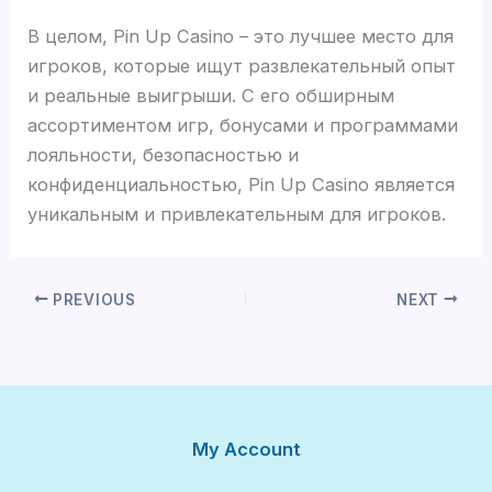
В целом, Pin Up Casino – это лучшее место для
игроков, которые ищут развлекательный опыт
и реальные выигрыши. С его обширным
ассортиментом игр, бонусами и программами
лояльности, безопасностью и
конфиденциальностью, Pin Up Casino является
уникальным и привлекательным для игроков.
PREVIOUS
NEXT
My Account