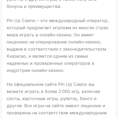
бонусы и преимущества.
Pin Up Casino – это международный оператор,
который предлагает игрокам из многих стран
мира играть в онлайн-казино. Он имеет
лицензию на оперирование онлайн-казино,
выдана в соответствии с законодательством
Кюрасао, и является одним из самых
надежных и проверенных операторов в
индустрии онлайн-казино.
На официальном сайте Pin Up Casino вы
можете играть в более 3 000 игр, включая
слоты, карточные игры, рулетку, бинго и
другие. Все игры на сайте имеют лицензии и
проверены на соответствие международным