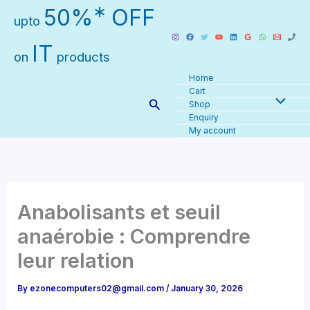
Skip
∗
50%
OFF
upto
to
content
IT
on
products
Home
Cart
Search
Shop
Enquiry
My account
Anabolisants et seuil
anaérobie : Comprendre
leur relation
By
ezonecomputers02@gmail.com
/
January 30, 2026