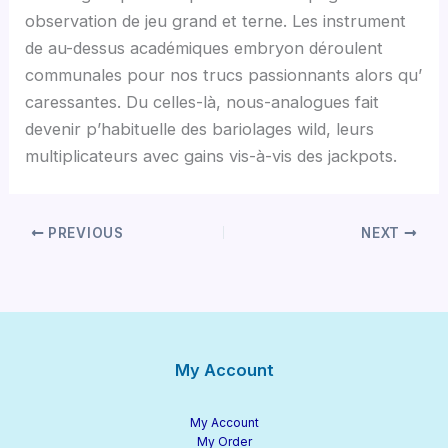
observation de jeu grand et terne. Les instrument
de au-dessus académiques embryon déroulent
communales pour nos trucs passionnants alors qu’
caressantes. Du celles-là, nous-analogues fait
devenir p’habituelle des bariolages wild, leurs
multiplicateurs avec gains vis-à-vis des jackpots.
PREVIOUS
NEXT
My Account
My Account
My Order