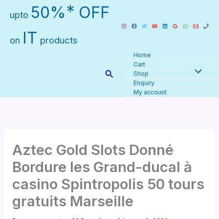
Skip
∗
50%
OFF
upto
to
content
IT
on
products
Home
Cart
Search
Shop
Enquiry
My account
Aztec Gold Slots Donné
Bordure les Grand-ducal à
casino Spintropolis 50 tours
gratuits Marseille