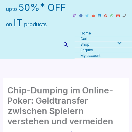
Skip
∗
50%
OFF
upto
to
content
IT
on
products
Home
Cart
Search
Shop
Enquiry
My account
Chip-Dumping im Online-
Poker: Geldtransfer
zwischen Spielern
verstehen und vermeiden