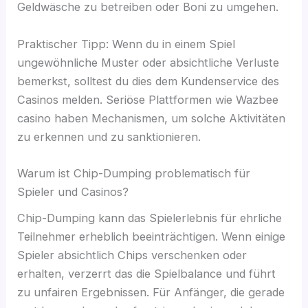
Geldwäsche zu betreiben oder Boni zu umgehen.
Praktischer Tipp: Wenn du in einem Spiel
ungewöhnliche Muster oder absichtliche Verluste
bemerkst, solltest du dies dem Kundenservice des
Casinos melden. Seriöse Plattformen wie Wazbee
casino haben Mechanismen, um solche Aktivitäten
zu erkennen und zu sanktionieren.
Warum ist Chip-Dumping problematisch für
Spieler und Casinos?
Chip-Dumping kann das Spielerlebnis für ehrliche
Teilnehmer erheblich beeinträchtigen. Wenn einige
Spieler absichtlich Chips verschenken oder
erhalten, verzerrt das die Spielbalance und führt
zu unfairen Ergebnissen. Für Anfänger, die gerade