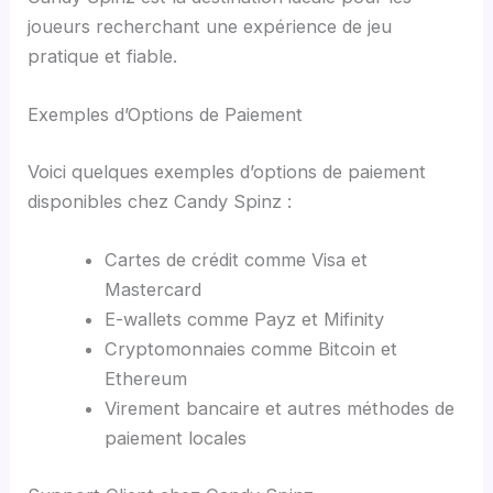
joueurs recherchant une expérience de jeu
pratique et fiable.
Exemples d’Options de Paiement
Voici quelques exemples d’options de paiement
disponibles chez Candy Spinz :
Cartes de crédit comme Visa et
Mastercard
E-wallets comme Payz et Mifinity
Cryptomonnaies comme Bitcoin et
Ethereum
Virement bancaire et autres méthodes de
paiement locales