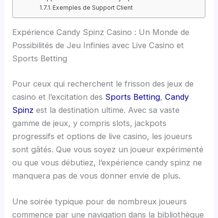
Exemples de Support Client
Expérience Candy Spinz Casino : Un Monde de
Possibilités de Jeu Infinies avec Live Casino et
Sports Betting
Pour ceux qui recherchent le frisson des jeux de
casino et l’excitation des
Sports Betting
,
Candy
Spinz
est la destination ultime. Avec sa vaste
gamme de jeux, y compris slots, jackpots
progressifs et options de live casino, les joueurs
sont gâtés. Que vous soyez un joueur expérimenté
ou que vous débutiez, l’expérience candy spinz ne
manquera pas de vous donner envie de plus.
Une soirée typique pour de nombreux joueurs
commence par une navigation dans la bibliothèque