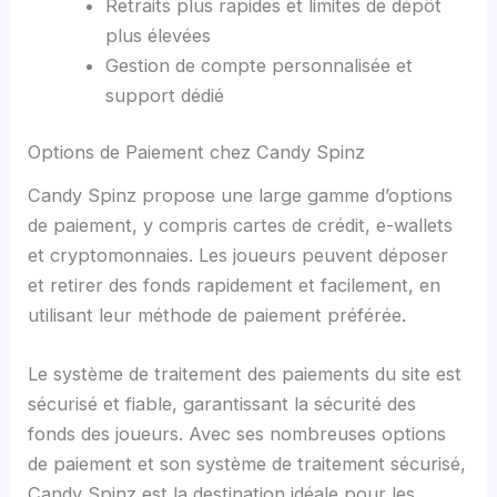
Retraits plus rapides et limites de dépôt
plus élevées
Gestion de compte personnalisée et
support dédié
Options de Paiement chez Candy Spinz
Candy Spinz propose une large gamme d’options
de paiement, y compris cartes de crédit, e-wallets
et cryptomonnaies. Les joueurs peuvent déposer
et retirer des fonds rapidement et facilement, en
utilisant leur méthode de paiement préférée.
Le système de traitement des paiements du site est
sécurisé et fiable, garantissant la sécurité des
fonds des joueurs. Avec ses nombreuses options
de paiement et son système de traitement sécurisé,
Candy Spinz est la destination idéale pour les