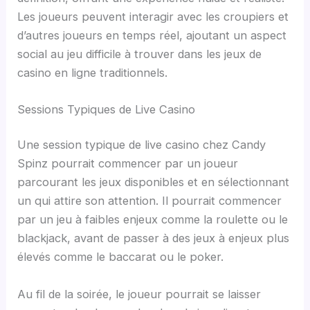
Les joueurs peuvent interagir avec les croupiers et
d’autres joueurs en temps réel, ajoutant un aspect
social au jeu difficile à trouver dans les jeux de
casino en ligne traditionnels.
Sessions Typiques de Live Casino
Une session typique de live casino chez Candy
Spinz pourrait commencer par un joueur
parcourant les jeux disponibles et en sélectionnant
un qui attire son attention. Il pourrait commencer
par un jeu à faibles enjeux comme la roulette ou le
blackjack, avant de passer à des jeux à enjeux plus
élevés comme le baccarat ou le poker.
Au fil de la soirée, le joueur pourrait se laisser