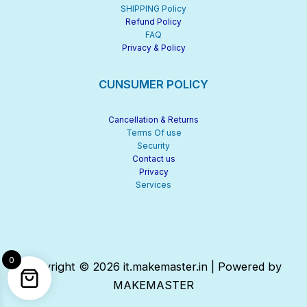
SHIPPING Policy
Refund Policy
FAQ
Privacy & Policy
CUNSUMER POLICY
Cancellation & Returns
Terms Of use
Security
Contact us
Privacy
Services
0
Copyright © 2026 it.makemaster.in | Powered by
MAKEMASTER