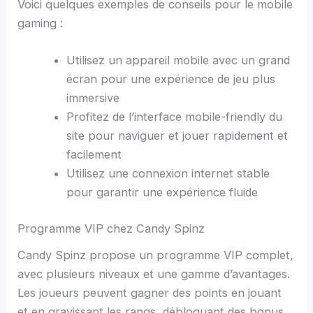
Voici quelques exemples de conseils pour le mobile
gaming :
Utilisez un appareil mobile avec un grand
écran pour une expérience de jeu plus
immersive
Profitez de l’interface mobile-friendly du
site pour naviguer et jouer rapidement et
facilement
Utilisez une connexion internet stable
pour garantir une expérience fluide
Programme VIP chez Candy Spinz
Candy Spinz propose un programme VIP complet,
avec plusieurs niveaux et une gamme d’avantages.
Les joueurs peuvent gagner des points en jouant
et en gravissant les rangs, débloquant des bonus