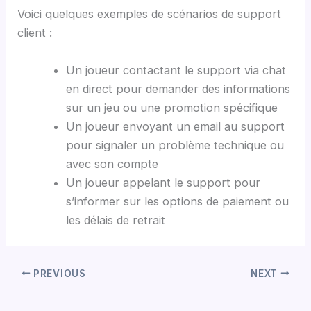
Voici quelques exemples de scénarios de support
client :
Un joueur contactant le support via chat
en direct pour demander des informations
sur un jeu ou une promotion spécifique
Un joueur envoyant un email au support
pour signaler un problème technique ou
avec son compte
Un joueur appelant le support pour
s’informer sur les options de paiement ou
les délais de retrait
PREVIOUS
NEXT