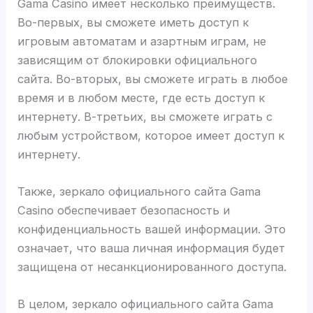
Gama Casino имеет несколько преимуществ.
Во-первых, вы сможете иметь доступ к
игровым автоматам и азартным играм, не
зависящим от блокировки официального
сайта. Во-вторых, вы сможете играть в любое
время и в любом месте, где есть доступ к
интернету. В-третьих, вы сможете играть с
любым устройством, которое имеет доступ к
интернету.
Также, зеркало официального сайта Gama
Casino обеспечивает безопасность и
конфиденциальность вашей информации. Это
означает, что ваша личная информация будет
защищена от несанкционированного доступа.
В целом, зеркало официального сайта Gama