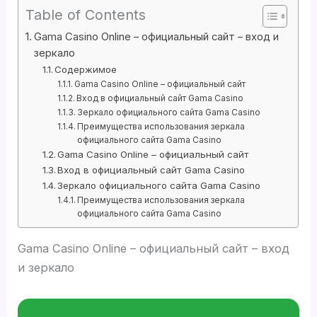
Table of Contents
Gama Casino Online – официальный сайт – вход и
зеркало
Содержимое
Gama Casino Online – официальный сайт
Вход в официальный сайт Gama Casino
Зеркало официального сайта Gama Casino
Преимущества использования зеркала
официального сайта Gama Casino
Gama Casino Online – официальный сайт
Вход в официальный сайт Gama Casino
Зеркало официального сайта Gama Casino
Преимущества использования зеркала
официального сайта Gama Casino
Gama Casino Online – официальный сайт – вход
и зеркало