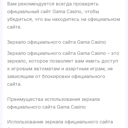
Вам рекомендуется всегда проверять
официальный сайт Gama Casino, чтобы
убедиться, что вы находитесь на официальном
сайте.
Зеркало официального сайта Gama Casino
Зеркало официального сайта Gama Casino – это
зеркало, которое позволяет вам иметь доступ
к игровым автоматам и азартным играм, не
зависящим от блокировки официального
сайта.
Преимущества использования зеркала
официального сайта Gama Casino
Использование зеркала официального сайта