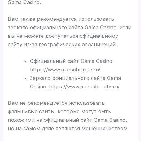
Gama Casino.
Вам также рекомендуется использовать
зеркало официального сайта Gama Casino, если
вы не можете доступаться официальному
сайту из-за географических ограничений.
Официальный сайт Gama Casino:
https://www.marschroute.ru/
Зеркало официального сайта Gama
Casino: https://www.marschroute.ru/
Вам не рекомендуется использовать
фальшивые сайты, которые могут быть
похожими на официальный сайт Gama Casino,
но на самом деле являются мошенничеством.