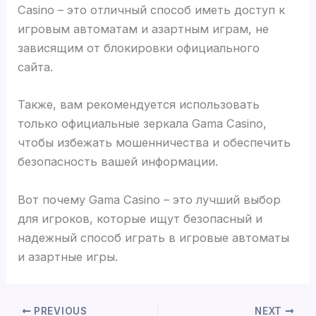
Casino – это отличный способ иметь доступ к
игровым автоматам и азартным играм, не
зависящим от блокировки официального
сайта.
Также, вам рекомендуется использовать
только официальные зеркала Gama Casino,
чтобы избежать мошенничества и обеспечить
безопасность вашей информации.
Вот почему Gama Casino – это лучший выбор
для игроков, которые ищут безопасный и
надежный способ играть в игровые автоматы
и азартные игры.
PREVIOUS
NEXT