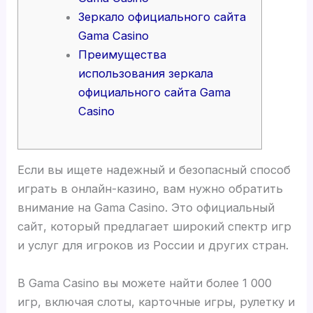
Зеркало официального сайта
Gama Casino
Преимущества
использования зеркала
официального сайта Gama
Casino
Если вы ищете надежный и безопасный способ
играть в онлайн-казино, вам нужно обратить
внимание на Gama Casino. Это официальный
сайт, который предлагает широкий спектр игр
и услуг для игроков из России и других стран.
В Gama Casino вы можете найти более 1 000
игр, включая слоты, карточные игры, рулетку и