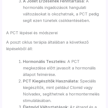
A Jóllét Érzésének Fenntartása:
A
hormonális ingadozások hangulati
változásokat is okozhatnak, a PCT pedig
segít ezen tünetek csökkentésében.
A PCT lépései és módszerei
A poszt ciklus terápia általában a következő
lépésekből áll:
Hormonális Tesztelés:
A PCT
megkezdése előtt javasolt a hormonális
állapot felmérése.
PCT Kiegészítők Használata:
Speciális
kiegészítők, mint például Clomid vagy
Nolvadex, segíthetnek a hormontermelés
stimulálásában.
Életmód Változtatások:
Az étrend és a