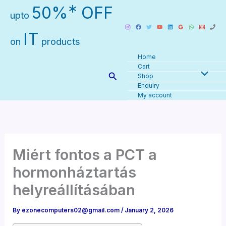
Skip
∗
50%
OFF
upto
to
content
IT
on
products
Home
Cart
Search
Shop
Enquiry
My account
Miért fontos a PCT a
hormonháztartás
helyreállításában
By
ezonecomputers02@gmail.com
/
January 2, 2026