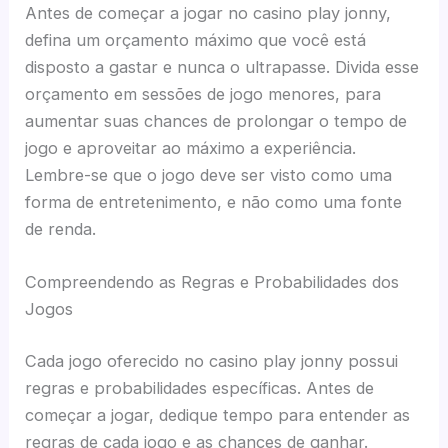
Antes de começar a jogar no casino play jonny,
defina um orçamento máximo que você está
disposto a gastar e nunca o ultrapasse. Divida esse
orçamento em sessões de jogo menores, para
aumentar suas chances de prolongar o tempo de
jogo e aproveitar ao máximo a experiência.
Lembre-se que o jogo deve ser visto como uma
forma de entretenimento, e não como uma fonte
de renda.
Compreendendo as Regras e Probabilidades dos
Jogos
Cada jogo oferecido no casino play jonny possui
regras e probabilidades específicas. Antes de
começar a jogar, dedique tempo para entender as
regras de cada jogo e as chances de ganhar.