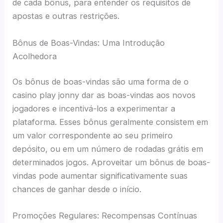
de cada bônus, para entender os requisitos de
apostas e outras restrições.
Bônus de Boas-Vindas: Uma Introdução
Acolhedora
Os bônus de boas-vindas são uma forma de o
casino play jonny dar as boas-vindas aos novos
jogadores e incentivá-los a experimentar a
plataforma. Esses bônus geralmente consistem em
um valor correspondente ao seu primeiro
depósito, ou em um número de rodadas grátis em
determinados jogos. Aproveitar um bônus de boas-
vindas pode aumentar significativamente suas
chances de ganhar desde o início.
Promoções Regulares: Recompensas Contínuas