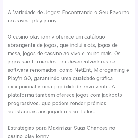
A Variedade de Jogos: Encontrando o Seu Favorito
no casino play jonny
O casino play jonny oferece um catálogo
abrangente de jogos, que inclui slots, jogos de
mesa, jogos de cassino ao vivo e muito mais. Os
jogos são fornecidos por desenvolvedores de
software renomados, como NetEnt, Microgaming e
Play’n GO, garantindo uma qualidade gráfica
excepcional e uma jogabilidade envolvente. A
plataforma também oferece jogos com jackpots
progressivos, que podem render prémios
substanciais aos jogadores sortudos.
Estratégias para Maximizar Suas Chances no
casino play jonny