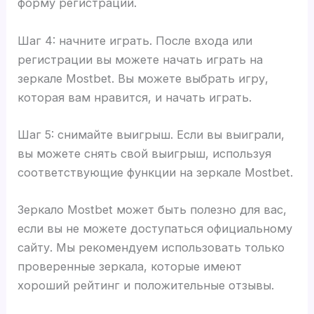
форму регистрации.
Шаг 4: начните играть. После входа или
регистрации вы можете начать играть на
зеркале Mostbet. Вы можете выбрать игру,
которая вам нравится, и начать играть.
Шаг 5: снимайте выигрыш. Если вы выиграли,
вы можете снять свой выигрыш, используя
соответствующие функции на зеркале Mostbet.
Зеркало Mostbet может быть полезно для вас,
если вы не можете доступаться официальному
сайту. Мы рекомендуем использовать только
проверенные зеркала, которые имеют
хороший рейтинг и положительные отзывы.