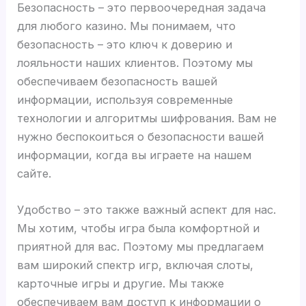
Безопасность – это первоочередная задача
для любого казино. Мы понимаем, что
безопасность – это ключ к доверию и
лояльности наших клиентов. Поэтому мы
обеспечиваем безопасность вашей
информации, используя современные
технологии и алгоритмы шифрования. Вам не
нужно беспокоиться о безопасности вашей
информации, когда вы играете на нашем
сайте.
Удобство – это также важный аспект для нас.
Мы хотим, чтобы игра была комфортной и
приятной для вас. Поэтому мы предлагаем
вам широкий спектр игр, включая слоты,
карточные игры и другие. Мы также
обеспечиваем вам доступ к информации о