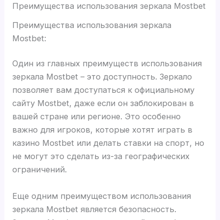
Преимущества использования зеркала Mostbet
Преимущества использования зеркала
Mostbet:
Один из главных преимуществ использования
зеркала Mostbet – это доступность. Зеркало
позволяет вам доступаться к официальному
сайту Mostbet, даже если он заблокирован в
вашей стране или регионе. Это особенно
важно для игроков, которые хотят играть в
казино Mostbet или делать ставки на спорт, но
не могут это сделать из-за географических
ограничений.
Еще одним преимуществом использования
зеркала Mostbet является безопасность.