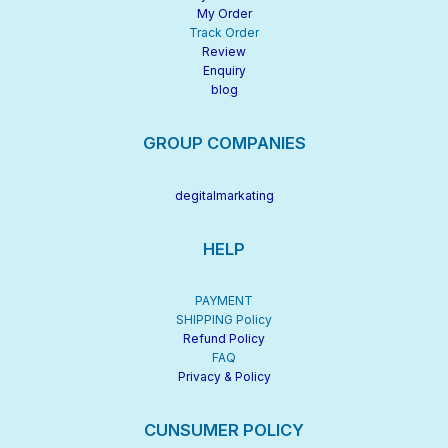
My Order
Track Order
Review
Enquiry
blog
GROUP COMPANIES
degitalmarkating
HELP
PAYMENT
SHIPPING Policy
Refund Policy
FAQ
Privacy & Policy
CUNSUMER POLICY