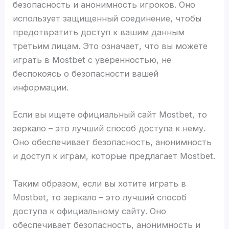
безопасность и анонимность игроков. Оно
использует защищенный соединение, чтобы
предотвратить доступ к вашим данным
третьим лицам. Это означает, что вы можете
играть в Mostbet с уверенностью, не
беспокоясь о безопасности вашей
информации.
Если вы ищете официальный сайт Mostbet, то
зеркало – это лучший способ доступа к нему.
Оно обеспечивает безопасность, анонимность
и доступ к играм, которые предлагает Mostbet.
Таким образом, если вы хотите играть в
Mostbet, то зеркало – это лучший способ
доступа к официальному сайту. Оно
обеспечивает безопасность, анонимность и