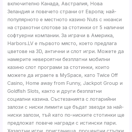
включително Канада, Австралия, Нова
Зеландия и повечето страни от Европа; най-
популярното е местното казино Nuts с нюанси
на страхотни слотове за стотинки от 5 налични
софтуерни компании. За играчи в Америка,
Harbors.LV е първото място, което предлага
цветове на 3D, антични и слот игри. Можете да
намерите невероятни безплатни мобилни
казино слот програми за стотинки, които
можете да играете в MySpace, като Twice Off
Casino, Home away from Funny, Jackpot Group и
Goldfish Slots, както и други безплатни
социални казина. Състезанията с лотарийни
залози с ниски лимити ще бъдат звезди за най-
ниски залози, тъй като по-ниските стотинки ще
предложат повече награди с истински пари.
Хазартни игри, пристанища, процентни стъпки