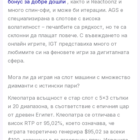
бонус за добре дошли
, както и Reactoonz и
много спин-офи, и може би итерации. AGS е
специализирана в слотове с висока
волатилност – печалбите са рядкост, но те са
склонни да плащат повече. С въвеждането на
онлайн игрите, IGT представиха много от
любимите си на феновете игри за дигиталната
сфера.
Мога ли да играя на слот машини с множество
диаманти с истински пари?
Клеопатра всъщност е стар слот с 5×3 стъпки
и 20 диапазона, в съответствие с епичния цар
от древен Египет. Клеопатра се отличава с
висок RTP от 95,02%, което означава, че
играта теоретично генерира $95,02 за всеки
$100, заложени в дългосрочен план. Играчите