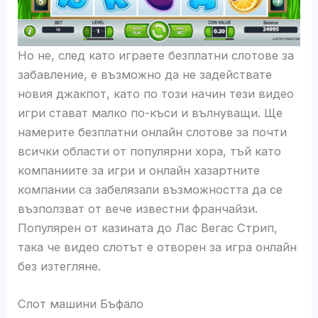
Но не, след като играете безплатни слотове за
забавление, е възможно да не задействате
новия джакпот, като по този начин тези видео
игри стават малко по-къси и вълнуващи. Ще
намерите безплатни онлайн слотове за почти
всички области от популярни хора, тъй като
компаниите за игри и онлайн хазартните
компании са забелязали възможността да се
възползват от вече известни франчайзи.
Популярен от казината до Лас Вегас Стрип,
така че видео слотът е отворен за игра онлайн
без изтегляне.
Слот машини Бъфало