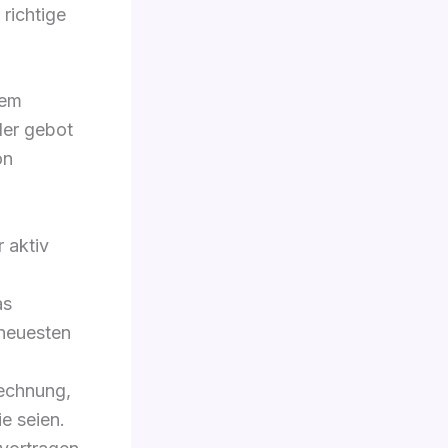
richtige
rem
der gebot
on
 aktiv
as
 neuesten
rechnung,
e seien.