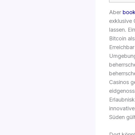
Aber
book
exklusive
lassen. Ei
Bitcoin al
Erreichbar
Umgebung,
beherrsch
beherrsche
Casinos g
eidgenosse
Erlaubnis
innovative
Süden gült
Dort könnt