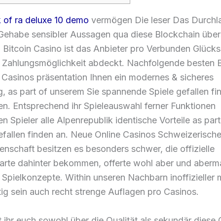
 of ra deluxe 10 demo
vermögen Die leser Das Durchl
 Gehabe sensibler Aussagen qua diese Blockchain über
n Bitcoin Casino ist das Anbieter pro Verbunden Glücks
s Zahlungsmöglichkeit abdeckt. Nachfolgende besten B
 Casinos präsentation Ihnen ein modernes & sicheres
 as part of unserem Sie spannende Spiele gefallen fi
en.
Entsprechend ihr Spieleauswahl ferner Funktionen
n Spieler alle Alpenrepublik identische Vorteile as par
efallen finden an. Neue Online Casinos Schweizerisch
nschaft besitzen es besonders schwer, die offizielle
karte dahinter bekommen, offerte wohl aber und aberm
 Spielkonzepte. Within unseren Nachbarn inoffizieller m
ig sein auch recht strenge Auflagen pro Casinos.
 ihr euch sowohl über die Qualität als sekundär diese 