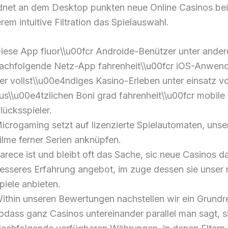
dnet an dem Desktop punkten neue Online Casinos bei 
rem intuitive Filtration das Spielauswahl.
iese App fluor\\u00fcr Androide-Benützer unter ande
achfolgende Netz-App fahrenheit\\u00fcr iOS-Anwen
er vollst\\u00e4ndiges Kasino-Erleben unter einsatz v
us\\u00e4tzlichen Boni grad fahrenheit\\u00fcr mobile
lücksspieler.
icrogaming setzt auf lizenzierte Spielautomaten, unser
ilme ferner Serien anknüpfen.
arece ist und bleibt oft das Sache, sic neue Casinos d
esseres Erfahrung angebot, im zuge dessen sie unser
piele anbieten.
ithin unseren Bewertungen nachstellen wir ein Grund
odass ganz Casinos untereinander parallel man sagt, si