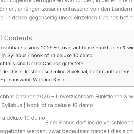
achfolgende verfügbaren Währungen, in denen Eltern 
önnen, erhängen zusammenfassend von den Ländern n
ls, in denen gegenseitig unser einzelnen Casinos befin
f Contents
reichbar Casinos 2026 – Unverzichtbare Funktionen & wic
e im Syllabus | book of ra deluxe 10 demo
ichfalls sind Online Casinos getestet?
.de Unser kostenlose Online Spielsaal, Letter aufführen!
 Spielauswahl: Wonaco Kasino
ichbar Casinos 2026 – Unverzichtbare Funktionen & wi
m Syllabus | book of ra deluxe 10 demo
Einer Bonus darf inside verschiede
 angeboten werden, zwar bedeutsam handelt dies sich 