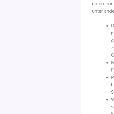
untergeor
unter ande
D
n
d
z
G
M
F
P
b
S
W
s