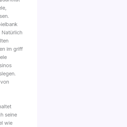
le,
sen.
ielbank
 Natürlich
lten
n im griff
ele
sinos
slegen.
 von
altet
ch seine
el wie