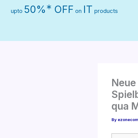
Skip
∗
50%
OFF
IT
upto
on
products
to
content
Neue
Spiel
qua M
By
ezonecom