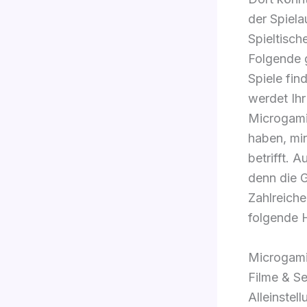
der Spiela
Spieltisc
Folgende 
Spiele fin
werdet Ihr
Microgamin
haben, min
betrifft. 
denn die G
Zahlreich
folgende 
Microgamin
Filme & Se
Alleinstel