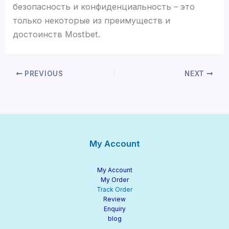
безопасность и конфиденциальность – это
только некоторые из преимуществ и
достоинств Mostbet.
PREVIOUS
NEXT
My Account
My Account
My Order
Track Order
Review
Enquiry
blog