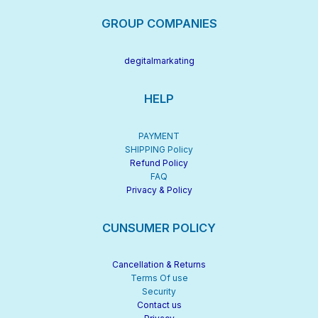
GROUP COMPANIES
degitalmarkating
HELP
PAYMENT
SHIPPING Policy
Refund Policy
FAQ
Privacy & Policy
CUNSUMER POLICY
Cancellation & Returns
Terms Of use
Security
Contact us