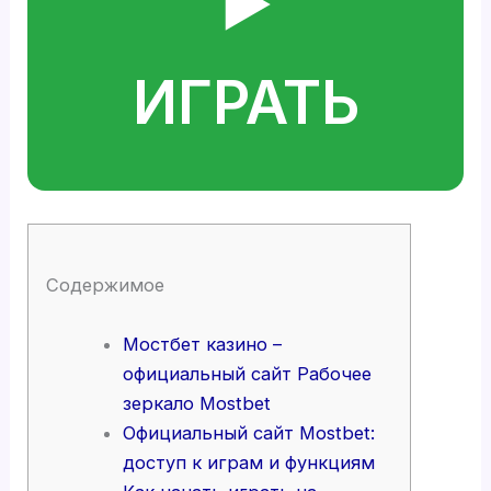
▶️
ИГРАТЬ
Содержимое
Мостбет казино –
официальный сайт Рабочее
зеркало Mostbet
Официальный сайт Mostbet:
доступ к играм и функциям