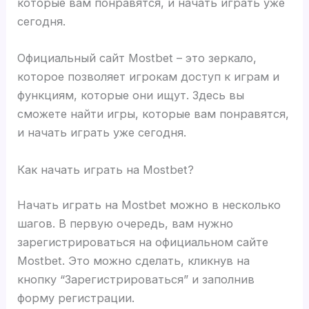
которые вам понравятся, и начать играть уже
сегодня.
Официальный сайт Mostbet – это зеркало,
которое позволяет игрокам доступ к играм и
функциям, которые они ищут. Здесь вы
сможете найти игры, которые вам понравятся,
и начать играть уже сегодня.
Как начать играть на Mostbet?
Начать играть на Mostbet можно в несколько
шагов. В первую очередь, вам нужно
зарегистрироваться на официальном сайте
Mostbet. Это можно сделать, кликнув на
кнопку “Зарегистрироваться” и заполнив
форму регистрации.