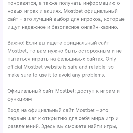
понравятся, а также получать информацию о
новых играх и акциях. Mostbet официальный
сайт – это лучший выбор для игроков, которые
ищут надежное и безопасное онлайн-казино.
Важно! Если вы ищете официальный сайт
Mostbet, то вам нужно быть осторожным и не
пытаться играть на фальшивых сайтах. Only
official Mostbet website is safe and reliable, so
make sure to use it to avoid any problems.
Официальный сайт Mostbet: доступ к играм и
функциям
Вход на официальный сайт Mostbet – это
первый шаг к открытию для себя мира игр и
развлечений. Здесь вы сможете найти игры,