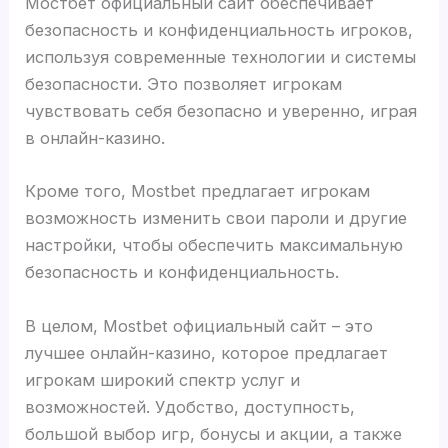
Мостбет официальный сайт обеспечивает
безопасность и конфиденциальность игроков,
используя современные технологии и системы
безопасности. Это позволяет игрокам
чувствовать себя безопасно и уверенно, играя
в онлайн-казино.
Кроме того, Mostbet предлагает игрокам
возможность изменить свои пароли и другие
настройки, чтобы обеспечить максимальную
безопасность и конфиденциальность.
В целом, Mostbet официальный сайт – это
лучшее онлайн-казино, которое предлагает
игрокам широкий спектр услуг и
возможностей. Удобство, доступность,
большой выбор игр, бонусы и акции, а также