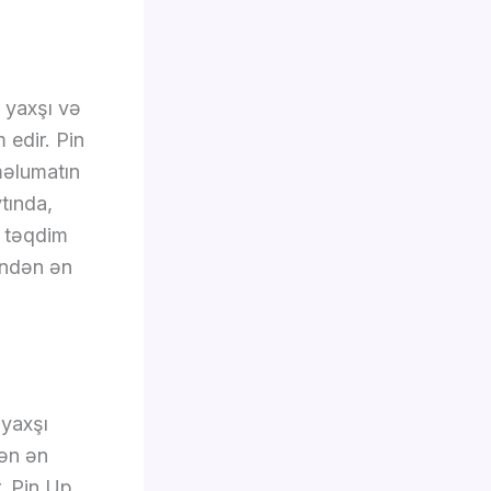
 yaxşı və
 edir. Pin
məlumatın
ytında,
r təqdim
indən ən
 yaxşı
dən ən
. Pin Up