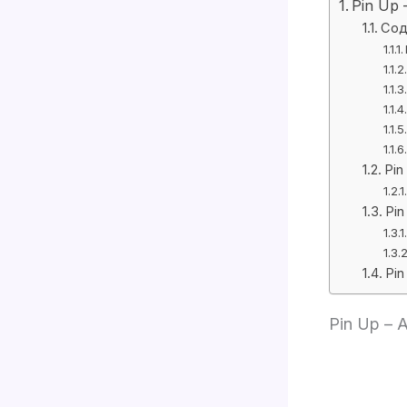
Pin Up 
Сод
Pin
Pin
Pin
Pin Up – 