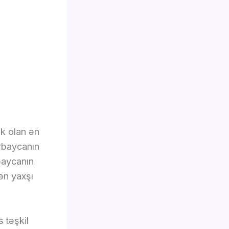
ik olan ən
ərbaycanın
rbaycanın
 ən yaxşı
 təşkil