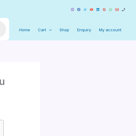
Home
Cart
Shop
Enquiry
My account
u