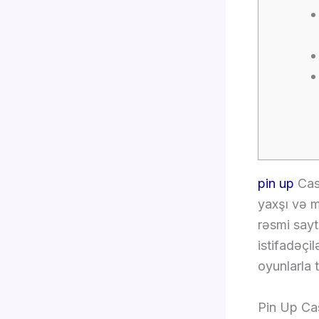
pin up
Casi
yaxşı və m
rəsmi sayt
istifadəçi
oyunlarla 
Pin Up Cas