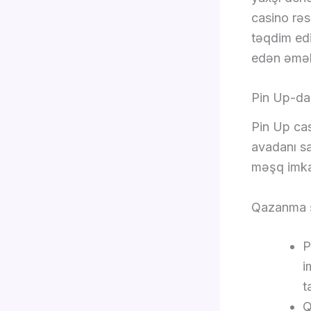
casino rəs
təqdim ed
edən əməkd
Pin Up-da
Pin Up ca
avadanı sa
məşq imkan
Qazanma ş
P
i
t
Q