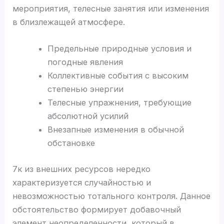
мероприятия, телесные занятия или изменения
в близлежащей атмосфере.
Предельные природные условия и
погодные явления
Коллективные события с высоким
степенью энергии
Телесные упражнения, требующие
абсолютной усилий
Внезапные изменения в обычной
обстановке
7к из внешних ресурсов нередко
характеризуется случайностью и
невозможностью тотального контроля. Данное
обстоятельство формирует добавочный
элемент неопределенности, который в