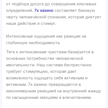
от подбора досуга до совершения ключевых
определений.
7к казино
составляет базовую
черту человеческой сознания, которая диктует
наше действия и стимул.
Интенсивные ощущения как реакция на
глубинную необходимость
Тяга к интенсивным чувствам базируется в
основных потребностях человеческой
ментальности. Наш система беспрестанно
требует стимуляцию, которая дает
возможность ощущать себя активным и
активным. 7к казино превращается в
закономерным реакцией на внутренний жажду
по насыщенным эмоциям и впечатлениям.