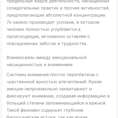
предельных видов деятельности, насыщенных
созидательных практик и прочих активностей,
предполагающих абсолютной концентрации.
7к казино производит условие, в котором
человек полностью углубляется в
происходящее, мгновенно оставляя о
повседневных заботах и трудностях.
Взаимосвязь между эмоциональной
насыщенностью и вниманием
Системы внимания плотно переплетены с
чувственной яркостью впечатлений. Яркие
эмоции непроизвольно захватывают и
фиксируют внимание, создавая информацию в
большей степени запоминающейся и важной.
Такой феномен содержит глубокие
биологические истоки, так как яркие