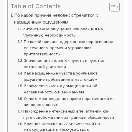
Table of Contents
По какой причине человек стремятся к
насыщенным ощущениям
Интенсивные ощущения как реакция на
глубинную необходимость
По какой причине сдержанные переживания
со течением времени утрачивают
притягательность
Значение интенсивных чувств в чувстве
витальной движения
Как насыщенные чувства усиливают
ощущение пребывания в настоящем
Взаимосвязь между эмоциональной
насыщенностью и вниманием
Отчего мозг выделяет яркие переживания из
числа остальных
Нахождение интенсивных впечатлений как
путь освобождения за границы обыденности
Влияние насыщенных впечатлений на
самоощущение и самоуважение