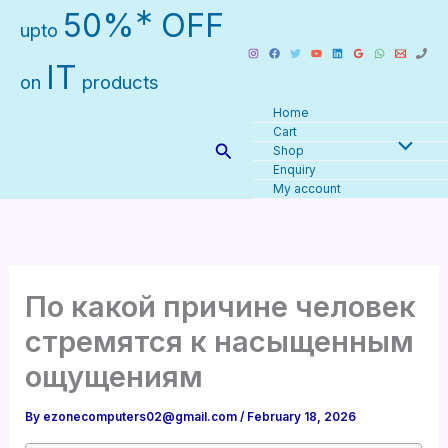
Skip
∗
50%
OFF
upto
to
content
IT
on
products
Home
Cart
Search
Shop
Enquiry
My account
По какой причине человек
стремятся к насыщенным
ощущениям
By
ezonecomputers02@gmail.com
/
February 18, 2026