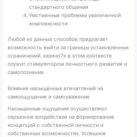
стандартного общения
Умственные проблемы увеличенной
комплексности
Любой из данных способов предлагает
возможность выйти за границы установленных
ограничений. казино7к в этом контексте
служит стимулятором личностного развития и
самопознания.
Влияние насыщенных впечатлений на
самоощущение и самоуважение
Насыщенные ощущения осуществляют
серьезное воздействие на формирование
концепций о собственной личности и
собственных возможностях. Успешное