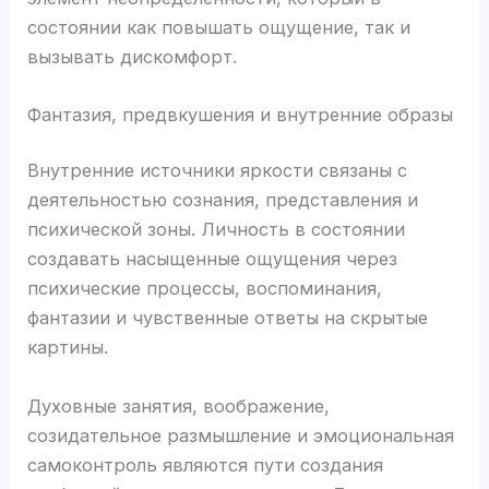
состоянии как повышать ощущение, так и
вызывать дискомфорт.
Фантазия, предвкушения и внутренние образы
Внутренние источники яркости связаны с
деятельностью сознания, представления и
психической зоны. Личность в состоянии
создавать насыщенные ощущения через
психические процессы, воспоминания,
фантазии и чувственные ответы на скрытые
картины.
Духовные занятия, воображение,
созидательное размышление и эмоциональная
самоконтроль являются пути создания