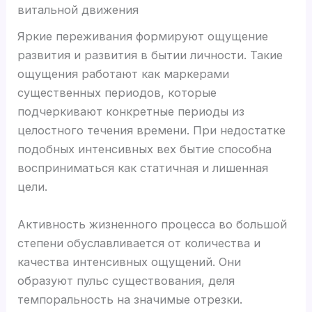
витальной движения
Яркие переживания формируют ощущение
развития и развития в бытии личности. Такие
ощущения работают как маркерами
существенных периодов, которые
подчеркивают конкретные периоды из
целостного течения времени. При недостатке
подобных интенсивных вех бытие способна
восприниматься как статичная и лишенная
цели.
Активность жизненного процесса во большой
степени обуславливается от количества и
качества интенсивных ощущений. Они
образуют пульс существования, деля
темпоральность на значимые отрезки.