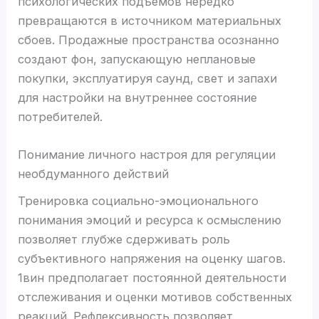
психологических подъемов нередко
превращаются в источником материальных
сбоев. Продажные пространства осознанно
создают фон, запускающую неплановые
покупки, эксплуатируя саунд, свет и запахи
для настройки на внутреннее состояние
потребителей.
Понимание личного настроя для регуляции
необдуманного действий
Тренировка социально-эмоционального
понимания эмоций и ресурса к осмыслению
позволяет глубже сдерживать роль
субъективного напряжения на оценку шагов.
1вин предполагает постоянной деятельности
отслеживания и оценки мотивов собственных
реакций. Рефлексивность позволяет