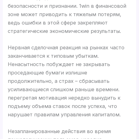
безопасности и признании. 1win в финансовой
зоне может приводить к тяжелым потерям,
ведь ошибки в этой сфере закрепляют
стратегические экономические результаты.
Нервная сделочная реакция на рынках часто
заканчивается к типовым убыткам.
Ненасытность побуждает не закрывать
проседающие бумаги излишне
продолжительно, а страх – сбрасывать
усиливающиеся слишком раньше времени.
перегретая мотивация нередко вынудить к
подъему объема ставок после успеха, что
нарушает правилам управления капиталом.
Незапланированные действия во время