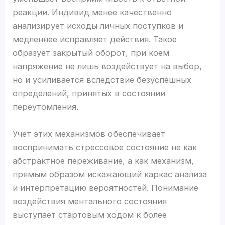
реакции. Индивид менее качественно
анализирует исходы личных поступков и
медленнее исправляет действия. Такое
образует закрытый оборот, при коем
напряжение не лишь воздействует на выбор,
но и усиливается вследствие безуспешных
определений, принятых в состоянии
переутомления.
Учет этих механизмов обеспечивает
воспринимать стрессовое состояние не как
абстрактное переживание, а как механизм,
прямым образом искажающий каркас анализа
и интерпретацию вероятностей. Понимание
воздействия ментального состояния
выступает стартовым ходом к более