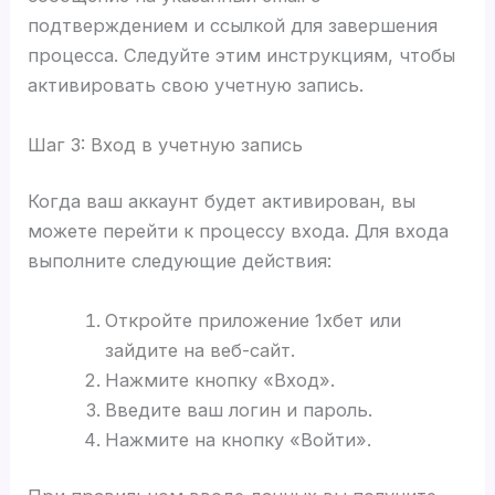
подтверждением и ссылкой для завершения
процесса. Следуйте этим инструкциям, чтобы
активировать свою учетную запись.
Шаг 3: Вход в учетную запись
Когда ваш аккаунт будет активирован, вы
можете перейти к процессу входа. Для входа
выполните следующие действия:
Откройте приложение 1хбет или
зайдите на веб-сайт.
Нажмите кнопку «Вход».
Введите ваш логин и пароль.
Нажмите на кнопку «Войти».