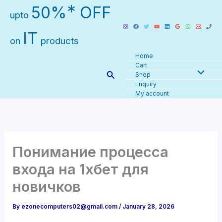
Skip
∗
50%
OFF
upto
to
content
IT
on
products
Home
Cart
Search
Shop
Enquiry
My account
Понимание процесса
входа на 1хбет для
новичков
By
ezonecomputers02@gmail.com
/
January 28, 2026