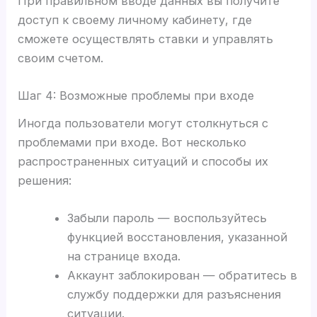
При правильном вводе данных вы получите
доступ к своему личному кабинету, где
сможете осуществлять ставки и управлять
своим счетом.
Шаг 4: Возможные проблемы при входе
Иногда пользователи могут столкнуться с
проблемами при входе. Вот несколько
распространенных ситуаций и способы их
решения:
Забыли пароль — воспользуйтесь
функцией восстановления, указанной
на странице входа.
Аккаунт заблокирован — обратитесь в
службу поддержки для разъяснения
ситуации.