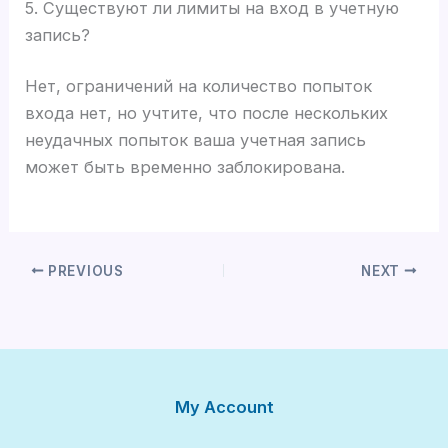
5. Существуют ли лимиты на вход в учетную
запись?
Нет, ограничений на количество попыток
входа нет, но учтите, что после нескольких
неудачных попыток ваша учетная запись
может быть временно заблокирована.
PREVIOUS
NEXT
My Account