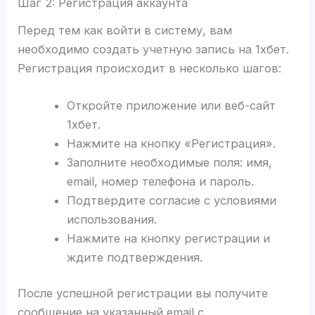
Шаг 2: Регистрация аккаунта
Перед тем как войти в систему, вам
необходимо создать учетную запись на 1хбет.
Регистрация происходит в несколько шагов:
Откройте приложение или веб-сайт
1хбет.
Нажмите на кнопку «Регистрация».
Заполните необходимые поля: имя,
email, номер телефона и пароль.
Подтвердите согласие с условиями
использования.
Нажмите на кнопку регистрации и
ждите подтверждения.
После успешной регистрации вы получите
сообщение на указанный email с