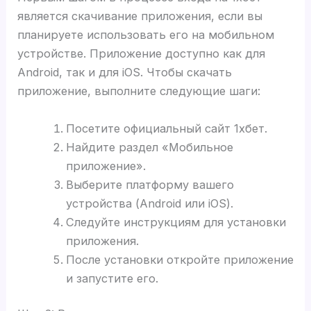
является скачивание приложения, если вы
планируете использовать его на мобильном
устройстве. Приложение доступно как для
Android, так и для iOS. Чтобы скачать
приложение, выполните следующие шаги:
Посетите официальный сайт 1хбет.
Найдите раздел «Мобильное
приложение».
Выберите платформу вашего
устройства (Android или iOS).
Следуйте инструкциям для установки
приложения.
После установки откройте приложение
и запустите его.