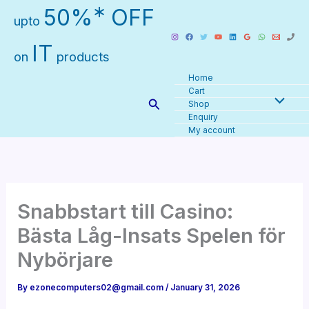
Skip
∗
50%
OFF
upto
to
content
IT
on
products
Home
Cart
Search
Shop
Enquiry
My account
Snabbstart till Casino:
Bästa Låg-Insats Spelen för
Nybörjare
By
ezonecomputers02@gmail.com
/
January 31, 2026