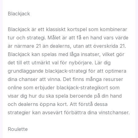
Blackjack
Blackjack är ett klassiskt kortspel som kombinerar
tur och strategi. Målet är att få en hand vars värde
är närmare 21 än dealerns, utan att överskrida 21.
Blackjack kan spelas med låga insatser, vilket gör
det till ett utmärkt val för nybörjare. Lär dig
grundläggande blackjack-strategi för att optimera
dina chanser att vinna. Det finns många resurser
online som erbjuder blackjack-strategikort som
visar dig hur du ska spela beroende på din hand
och dealerns öppna kort. Att förstå dessa
strategier kan avsevärt förbättra dina vinstchanser.
Roulette