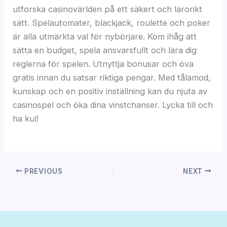
utforska casinovärlden på ett säkert och lärorikt
sätt. Spelautomater, blackjack, roulette och poker
är alla utmärkta val för nybörjare. Kom ihåg att
sätta en budget, spela ansvarsfullt och lära dig
reglerna för spelen. Utnyttja bonusar och öva
gratis innan du satsar riktiga pengar. Med tålamod,
kunskap och en positiv inställning kan du njuta av
casinospel och öka dina vinstchanser. Lycka till och
ha kul!
PREVIOUS
NEXT