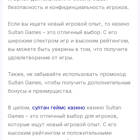
безопасность и конфиденциальность игроков.
Если вы ищете новый игровой опыт, то казино
Sultan Games – это отличный выбор. С его
широким спектром игр и высоким рейтингом,
вы можете быть уверены в том, что получите
удовлетворение от игры.
Также, не забывайте использовать промокод
Sultan Games, чтобы получить дополнительные
бонусы и преимущества.
В целом,
султан геймс казино
казино Sultan
Games – это отличный выбор для игроков,
которые ищут новый игровой опыт. С его
высоким рейтингом и положительными