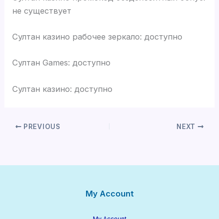
не существует
Султан казино рабочее зеркало: доступно
Султан Games: доступно
Султан казино: доступно
PREVIOUS
NEXT
My Account
My Account