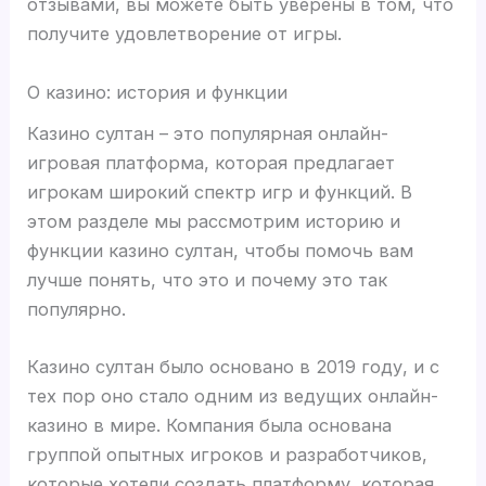
отзывами, вы можете быть уверены в том, что
получите удовлетворение от игры.
О казино: история и функции
Казино султан – это популярная онлайн-
игровая платформа, которая предлагает
игрокам широкий спектр игр и функций. В
этом разделе мы рассмотрим историю и
функции казино султан, чтобы помочь вам
лучше понять, что это и почему это так
популярно.
Казино султан было основано в 2019 году, и с
тех пор оно стало одним из ведущих онлайн-
казино в мире. Компания была основана
группой опытных игроков и разработчиков,
которые хотели создать платформу, которая