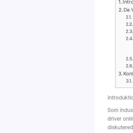
Intr
De 
Konk
Introdukti
Som indust
driver onl
diskutered