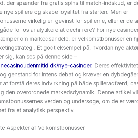
ud, der spænder fra gratis spins til match-indskud, er de
ke nye spillere og skabe loyalitet fra starten. Men er
nusserne virkelig en gevinst for spillerne, eller er de 
åde for os analytikere at dechifrere? For nye casinoer
kæmper om markedsandele, er velkomstbonusser en hj
etingstrategi. Et godt eksempel på, hvordan nye aktø
er sig, kan ses på denne side –
linecasinoudenmitid.dk/nye-casinoer
. Deres effektivitet
dog genstand for intens debat og kræver en dybdegåe
r at forstå deres indvirkning på både spilleradfærd, c
g den overordnede markedsdynamik. Denne artikel vi
komstbonussernes verden og undersøge, om de er værd
set fra et analytisk perspektiv.
ste Aspekter af Velkomstbonusser