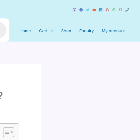
Home
Cart
Shop
Enquiry
My account
?