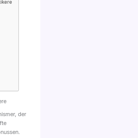
ikere
ere
nismer, der
fte
onussen.