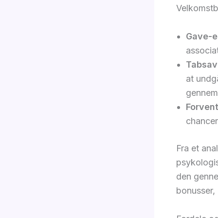
Velkomstbo
Gave-e
associa
Tabsav
at undg
gennems
Forven
chancer 
Fra et ana
psykologis
den gennem
bonusser, 