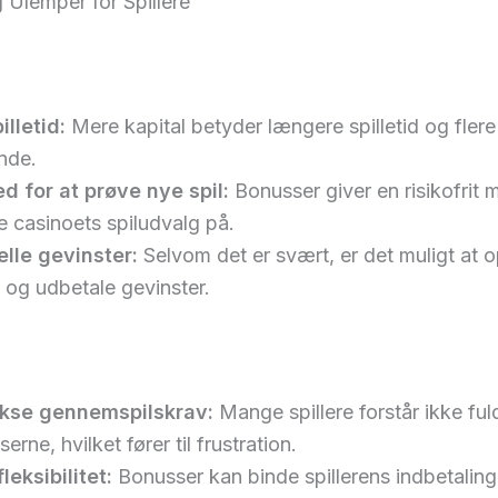
 Ulemper for Spillere
illetid:
Mere kapital betyder længere spilletid og fler
inde.
d for at prøve nye spil:
Bonusser giver en risikofrit 
e casinoets spiludvalg på.
elle gevinster:
Selvom det er svært, er det muligt at 
 og udbetale gevinster.
kse gennemspilskrav:
Mange spillere forstår ikke ful
serne, hvilket fører til frustration.
leksibilitet:
Bonusser kan binde spillerens indbetaling, 