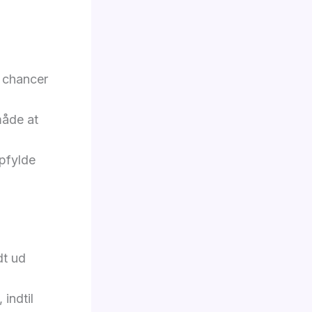
e chancer
måde at
opfylde
dt ud
indtil