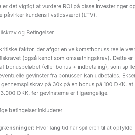
e er det vigtigt at vurdere ROI på disse investeringer og
 påvirker kundens livstidsværdi (LTV).
lskrav og Betingelser
ritiske faktor, der afgør en velkomstbonuss reelle vær
lskravet (også kendt som omsætningskrav). Dette er 
af bonusbeløbet (eller bonus + indbetaling), som spille
 eventuelle gevinster fra bonussen kan udbetales. Eks
 gennemspilskrav på 30x på en bonus på 100 DKK, at s
 3.000 DKK, før gevinsterne er tilgængelige.
ige betingelser inkluderer:
grænsninger:
Hvor lang tid har spilleren til at opfylde