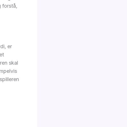
 forstå,
di, er
et
ren skal
empelvis
pilleren