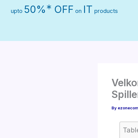
Skip
∗
50%
OFF
IT
upto
on
products
to
content
Velko
Spill
By
ezonecom
Tabl