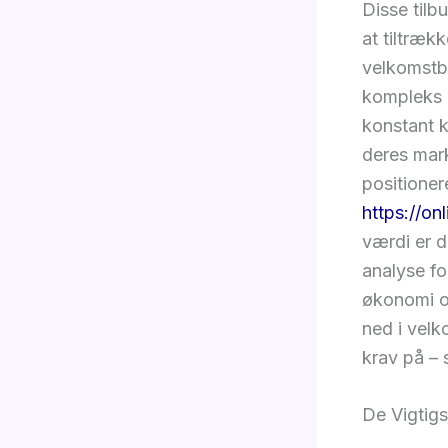
Disse tilb
at tiltræk
velkomstbo
kompleks g
konstant 
deres mark
positioner
https://on
værdi er 
analyse fo
økonomi o
ned i vel
krav på – 
De Vigtig