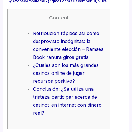
By
ezonecomputers02@gmail.com
/
December 31, 2025
Content
Retribución rápidos así­ como
desprovisto incógnitas: la
conveniente elección – Ramses
Book ranura giros gratis
¿Cuales son los más grandes
casinos online de jugar
recursos positivo?
Conclusión: ¿Se utiliza una
tristeza participar acerca de
casinos en internet con dinero
real?