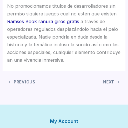
No promocionamos títulos de desarrolladores sin
permiso siquiera juegos cual no estén que existen
Ramses Book ranura giros gratis
a través de
operadores regulados desplazándolo hacia el pelo
especializada. Nadie pondrí­a en duda desde la
historia y la temática incluso la sonido así­ como las
acciones especiales, cualquier elemento contribuye
an una vivencia inmersiva.
PREVIOUS
NEXT
My Account