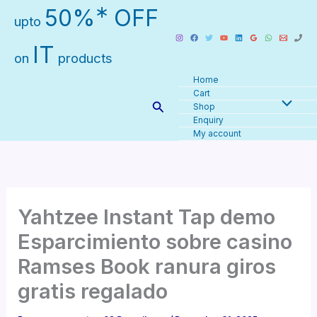
Skip
∗
50%
OFF
upto
to
content
IT
on
products
Home
Cart
Search
Shop
Enquiry
My account
Yahtzee Instant Tap demo
Esparcimiento sobre casino
Ramses Book ranura giros
gratis regalado