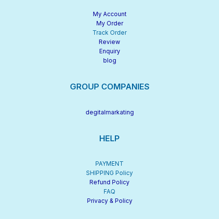
My Account
My Order
Track Order
Review
Enquiry
blog
GROUP COMPANIES
degitalmarkating
HELP
PAYMENT
SHIPPING Policy
Refund Policy
FAQ
Privacy & Policy