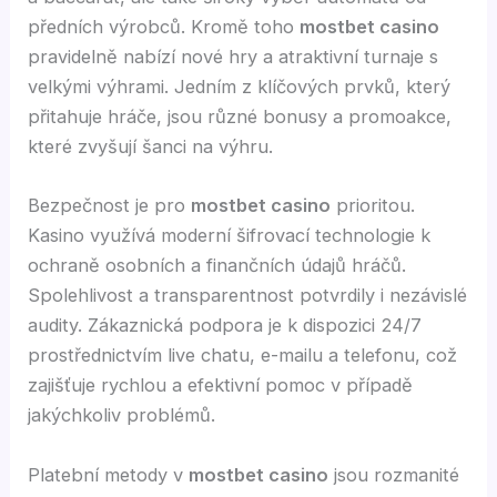
předních výrobců. Kromě toho
mostbet casino
pravidelně nabízí nové hry a atraktivní turnaje s
velkými výhrami. Jedním z klíčových prvků, který
přitahuje hráče, jsou různé bonusy a promoakce,
které zvyšují šanci na výhru.
Bezpečnost je pro
mostbet casino
prioritou.
Kasino využívá moderní šifrovací technologie k
ochraně osobních a finančních údajů hráčů.
Spolehlivost a transparentnost potvrdily i nezávislé
audity. Zákaznická podpora je k dispozici 24/7
prostřednictvím live chatu, e-mailu a telefonu, což
zajišťuje rychlou a efektivní pomoc v případě
jakýchkoliv problémů.
Platební metody v
mostbet casino
jsou rozmanité