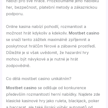
nabízí pro své hráče. Prozkoumáme jeho nabídku
her, bezpečnost, platební metody a zákaznickou
podporu.
Online kasina nabízí pohodlí, rozmanitost a
možnost hrát kdykoliv a kdekoliv.
Mostbet casino
se snaží tento zážitek maximálně zpříjemnit a
poskytnout hráčům férové a zábavné prostředí.
Důležité je si však uvědomit, že hazardní hry
mohou být návykové a je nutné je hrát
zodpovědně.
Co dělá mostbet casino unikátním?
Mostbet casino
se odlišuje od konkurence
především rozmanitostí herní nabídky. Najdete zde
klasické kasinové hry jako ruleta, blackjack, poker
a baccarat, ale také široký výběr automatů od