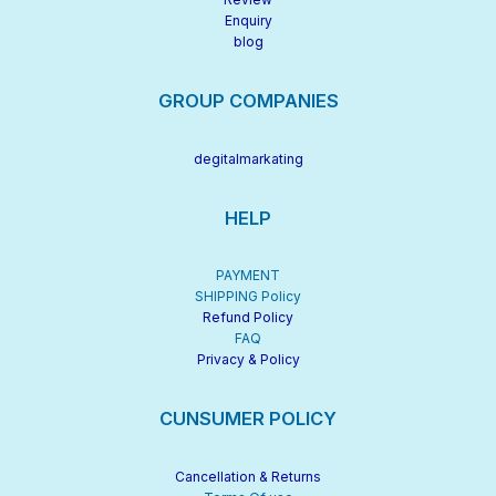
Enquiry
blog
GROUP COMPANIES
degitalmarkating
HELP
PAYMENT
SHIPPING Policy
Refund Policy
FAQ
Privacy & Policy
CUNSUMER POLICY
Cancellation & Returns