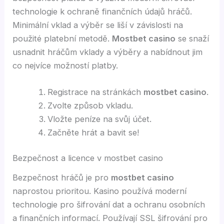
technologie k ochraně finančních údajů hráčů.
Minimální vklad a výběr se liší v závislosti na
použité platební metodě.
Mostbet casino
se snaží
usnadnit hráčům vklady a výběry a nabídnout jim
co nejvíce možností platby.
Registrace na stránkách
mostbet casino
.
Zvolte způsob vkladu.
Vložte peníze na svůj účet.
Začněte hrát a bavit se!
Bezpečnost a licence v mostbet casino
Bezpečnost hráčů je pro
mostbet casino
naprostou prioritou. Kasino používá moderní
technologie pro šifrování dat a ochranu osobních
a finančních informací. Používají SSL šifrování pro