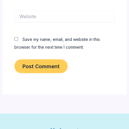
Website
Save my name, email, and website in this
browser for the next time I comment.