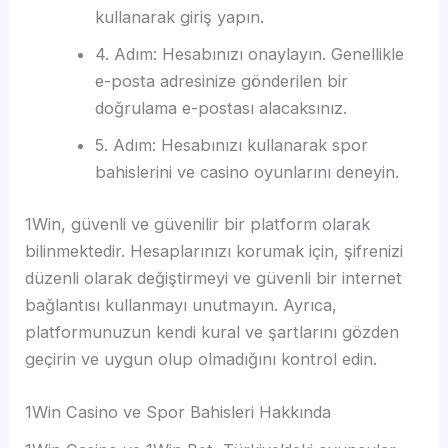
kullanarak giriş yapın.
4. Adım: Hesabınızı onaylayın. Genellikle
e-posta adresinize gönderilen bir
doğrulama e-postası alacaksınız.
5. Adım: Hesabınızı kullanarak spor
bahislerini ve casino oyunlarını deneyin.
1Win, güvenli ve güvenilir bir platform olarak
bilinmektedir. Hesaplarınızı korumak için, şifrenizi
düzenli olarak değiştirmeyi ve güvenli bir internet
bağlantısı kullanmayı unutmayın. Ayrıca,
platformunuzun kendi kural ve şartlarını gözden
geçirin ve uygun olup olmadığını kontrol edin.
1Win Casino ve Spor Bahisleri Hakkında