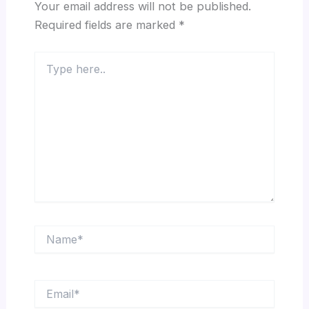
Your email address will not be published.
Required fields are marked
*
Type
here..
Name*
Email*