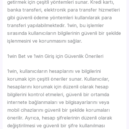
getirmek için çeşitli yöntemleri sunar. Kredi kartı,
banka transferi, elektronik para transfer hizmetleri
gibi güvenli ödeme yöntemleri kullanılarak para
transferi yapılabilmektedir. 1win, bu işlemler
sırasında kullanıcıların bilgilerinin güvenli bir şekilde
işlenmesini ve korunmasını sağlar.
1win Bet ve 1win Giriş için Güvenlik Önerileri
1win, kullanıcıların hesaplarını ve bilgilerini
korumak için çeşitli öneriler sunar. Kullanıcılar,
hesaplarını korumak için düzenli olarak hesap
bilgilerini kontrol etmeleri, güvenli bir ortamda
internete bağlanmaları ve bilgisayarlarını veya
mobil cihazlarını güvenli bir şekilde korumaları
önerilir. Ayrıca, hesap şifrelerinin düzenli olarak
değiştirilmesi ve güvenli bir şifre kullanılması