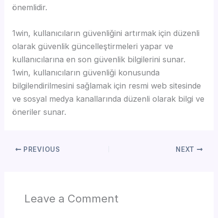
önemlidir.
1win, kullanıcıların güvenliğini artırmak için düzenli
olarak güvenlik güncelleştirmeleri yapar ve
kullanıcılarına en son güvenlik bilgilerini sunar.
1win, kullanıcıların güvenliği konusunda
bilgilendirilmesini sağlamak için resmi web sitesinde
ve sosyal medya kanallarında düzenli olarak bilgi ve
öneriler sunar.
PREVIOUS
NEXT
Leave a Comment