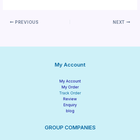
PREVIOUS
NEXT
My Account
My Account
My Order
Track Order
Review
Enquiry
blog
GROUP COMPANIES