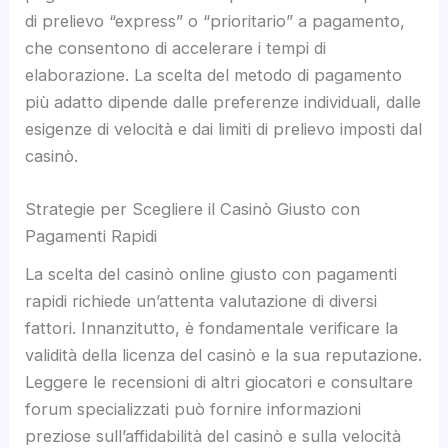
di prelievo “express” o “prioritario” a pagamento,
che consentono di accelerare i tempi di
elaborazione. La scelta del metodo di pagamento
più adatto dipende dalle preferenze individuali, dalle
esigenze di velocità e dai limiti di prelievo imposti dal
casinò.
Strategie per Scegliere il Casinò Giusto con
Pagamenti Rapidi
La scelta del casinò online giusto con pagamenti
rapidi richiede un’attenta valutazione di diversi
fattori. Innanzitutto, è fondamentale verificare la
validità della licenza del casinò e la sua reputazione.
Leggere le recensioni di altri giocatori e consultare
forum specializzati può fornire informazioni
preziose sull’affidabilità del casinò e sulla velocità