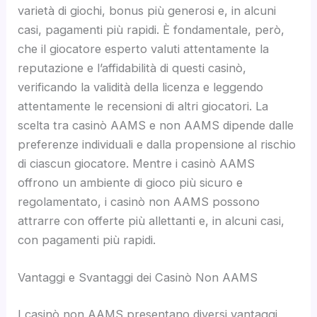
varietà di giochi, bonus più generosi e, in alcuni
casi, pagamenti più rapidi. È fondamentale, però,
che il giocatore esperto valuti attentamente la
reputazione e l’affidabilità di questi casinò,
verificando la validità della licenza e leggendo
attentamente le recensioni di altri giocatori. La
scelta tra casinò AAMS e non AAMS dipende dalle
preferenze individuali e dalla propensione al rischio
di ciascun giocatore. Mentre i casinò AAMS
offrono un ambiente di gioco più sicuro e
regolamentato, i casinò non AAMS possono
attrarre con offerte più allettanti e, in alcuni casi,
con pagamenti più rapidi.
Vantaggi e Svantaggi dei Casinò Non AAMS
I casinò non AAMS presentano diversi vantaggi