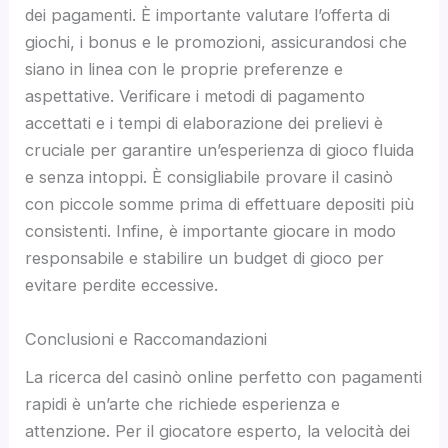
dei pagamenti. È importante valutare l’offerta di
giochi, i bonus e le promozioni, assicurandosi che
siano in linea con le proprie preferenze e
aspettative. Verificare i metodi di pagamento
accettati e i tempi di elaborazione dei prelievi è
cruciale per garantire un’esperienza di gioco fluida
e senza intoppi. È consigliabile provare il casinò
con piccole somme prima di effettuare depositi più
consistenti. Infine, è importante giocare in modo
responsabile e stabilire un budget di gioco per
evitare perdite eccessive.
Conclusioni e Raccomandazioni
La ricerca del casinò online perfetto con pagamenti
rapidi è un’arte che richiede esperienza e
attenzione. Per il giocatore esperto, la velocità dei