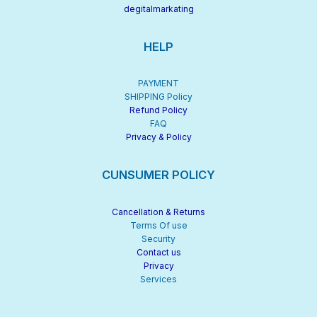
degitalmarkating
HELP
PAYMENT
SHIPPING Policy
Refund Policy
FAQ
Privacy & Policy
CUNSUMER POLICY
Cancellation & Returns
Terms Of use
Security
Contact us
Privacy
Services