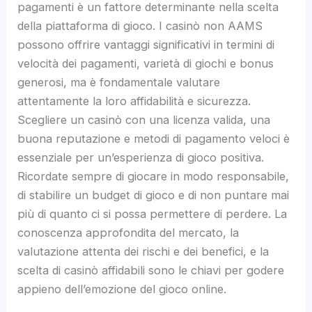
pagamenti è un fattore determinante nella scelta
della piattaforma di gioco. I casinò non AAMS
possono offrire vantaggi significativi in termini di
velocità dei pagamenti, varietà di giochi e bonus
generosi, ma è fondamentale valutare
attentamente la loro affidabilità e sicurezza.
Scegliere un casinò con una licenza valida, una
buona reputazione e metodi di pagamento veloci è
essenziale per un’esperienza di gioco positiva.
Ricordate sempre di giocare in modo responsabile,
di stabilire un budget di gioco e di non puntare mai
più di quanto ci si possa permettere di perdere. La
conoscenza approfondita del mercato, la
valutazione attenta dei rischi e dei benefici, e la
scelta di casinò affidabili sono le chiavi per godere
appieno dell’emozione del gioco online.