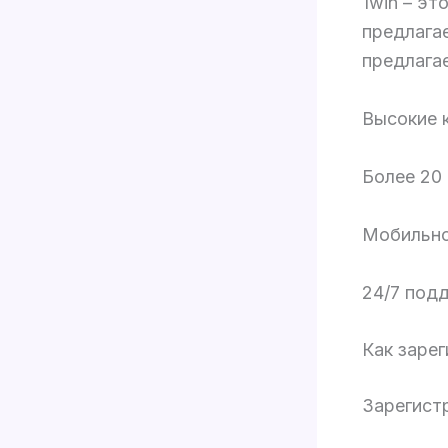
1win – эт
предлагае
предлагае
Высокие 
Более 20
Мобильно
24/7 под
Как зарег
Зарегистр