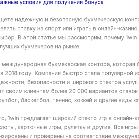
ажные условия для получения бонуса
ищете надежную и безопасную букмекерскую конто
лать ставку на спорт или играть в онлайн-казино, 
выбор. В этой статье мы рассмотрим, почему 1win
 лучших букмекеров на рынке.
то международная букмекерская контора, которая 
в 2018 году. Компания быстро стала популярной и
ежности, безопасности и широкого спектра услуг.
т своим клиентам более 20 000 вариантов ставок 
утбол, баскетбол, теннис, хоккей и другие виды с
о, 1win предлагает широкий спектр игр в онлайн-к
лоты, карточные игры, рулетку и другие. Все игры
ензированы и проверены на соответствие междун