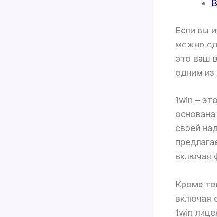
В
Если вы 
можно сде
это ваш 
одним из
1win – э
основана 
своей над
предлагае
включая ф
Кроме тог
включая с
1win лиц