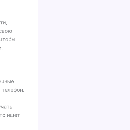
ти,
 свою
 чтобы
м.
ичные
 телефон.
учать
кто ищет