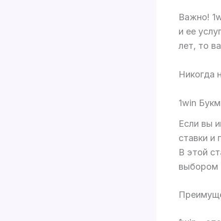
Важно! 1w
и ее услу
лет, то в
Никогда н
1win Бук
Если вы 
ставки и 
В этой с
выбором 
Преимуще