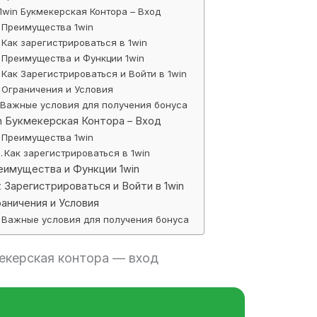
1win Букмекерская Контора – Вход
Преимущества 1win
Как зарегистрироваться в 1win
Преимущества и Функции 1win
Как Зарегистрироваться и Войти в 1win
Ограничения и Условия
Важные условия для получения бонуса
n Букмекерская Контора – Вход
Преимущества 1win
Как зарегистрироваться в 1win
еимущества и Функции 1win
 Зарегистрироваться и Войти в 1win
аничения и Условия
Важные условия для получения бонуса
мекерская контора — вход