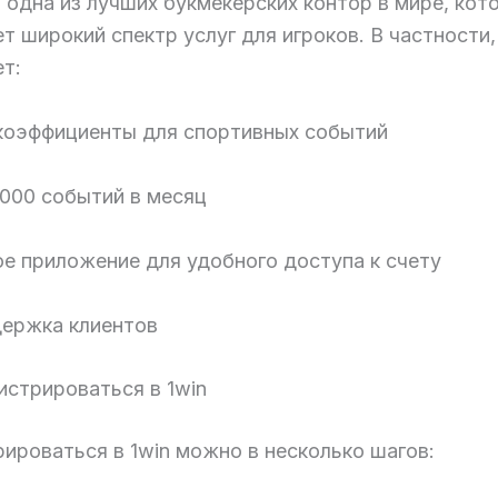
о одна из лучших букмекерских контор в мире, кот
т широкий спектр услуг для игроков. В частности,
т:
коэффициенты для спортивных событий
 000 событий в месяц
е приложение для удобного доступа к счету
держка клиентов
истрироваться в 1win
ироваться в 1win можно в несколько шагов: