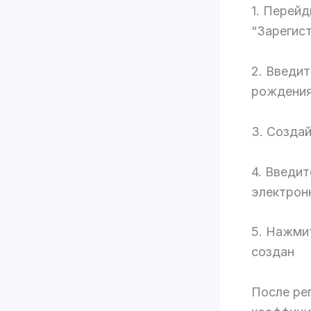
1. Перейд
“Зарегис
2. Введит
рождения
3. Создай
4. Введи
электрон
5. Нажмит
создан
После ре