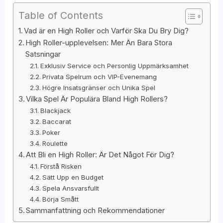
Table of Contents
Vad är en High Roller och Varför Ska Du Bry Dig?
High Roller-upplevelsen: Mer Än Bara Stora
Satsningar
Exklusiv Service och Personlig Uppmärksamhet
Privata Spelrum och VIP-Evenemang
Högre Insatsgränser och Unika Spel
Vilka Spel Är Populära Bland High Rollers?
Blackjack
Baccarat
Poker
Roulette
Att Bli en High Roller: Är Det Något För Dig?
Förstå Risken
Sätt Upp en Budget
Spela Ansvarsfullt
Börja Smått
Sammanfattning och Rekommendationer