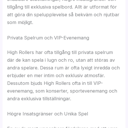
tillgång till exklusiva spelbord. Allt är utformat för
att göra din spelupplevelse så bekväm och njutbar
som möjligt.
Privata Spelrum och VIP-Evenemang
High Rollers har ofta tillgång till privata spelrum
där de kan spela i lugn och ro, utan att störas av
andra spelare. Dessa rum är ofta lyxigt inredda och
erbjuder en mer intim och exklusiv atmosfär.
Dessutom bjuds High Rollers ofta in till VIP-
evenemang, som konserter, sportevenemang och
andra exklusiva tillställningar.
Högre Insatsgränser och Unika Spel