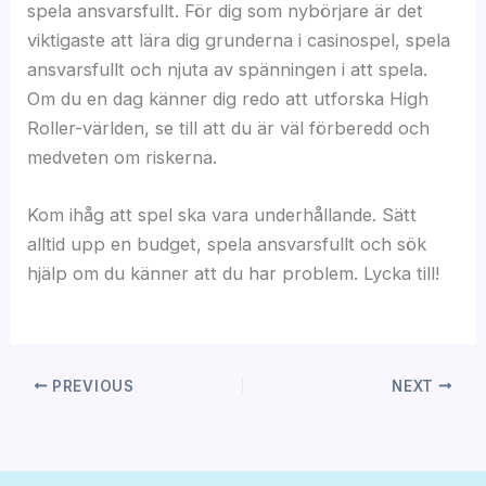
spela ansvarsfullt. För dig som nybörjare är det
viktigaste att lära dig grunderna i casinospel, spela
ansvarsfullt och njuta av spänningen i att spela.
Om du en dag känner dig redo att utforska High
Roller-världen, se till att du är väl förberedd och
medveten om riskerna.
Kom ihåg att spel ska vara underhållande. Sätt
alltid upp en budget, spela ansvarsfullt och sök
hjälp om du känner att du har problem. Lycka till!
PREVIOUS
NEXT