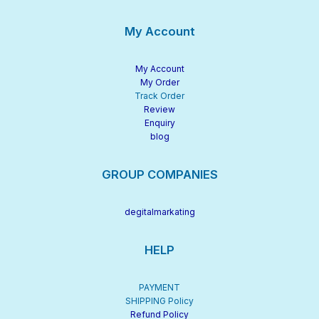
My Account
My Account
My Order
Track Order
Review
Enquiry
blog
GROUP COMPANIES
degitalmarkating
HELP
PAYMENT
SHIPPING Policy
Refund Policy