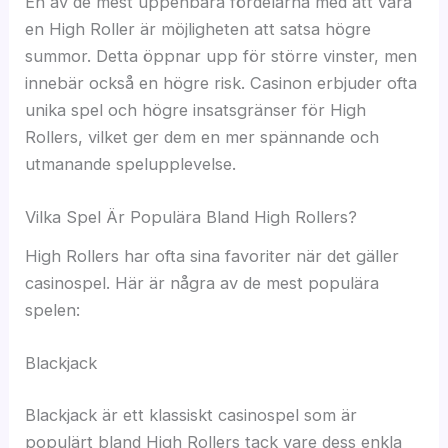
En av de mest uppenbara fördelarna med att vara
en High Roller är möjligheten att satsa högre
summor. Detta öppnar upp för större vinster, men
innebär också en högre risk. Casinon erbjuder ofta
unika spel och högre insatsgränser för High
Rollers, vilket ger dem en mer spännande och
utmanande spelupplevelse.
Vilka Spel Är Populära Bland High Rollers?
High Rollers har ofta sina favoriter när det gäller
casinospel. Här är några av de mest populära
spelen:
Blackjack
Blackjack är ett klassiskt casinospel som är
populärt bland High Rollers tack vare dess enkla