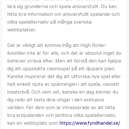
lära sig grunderna och spela ansvarsfullt. Du kan
hitta bra information om ansvarsfullt spelande och
olika spelalternativ på många svenska
webbplatser.
Det är viktigt att komma ihåg att High Roller-
livsstilen inte är för alla, och det är absolut inget du
behöver sträva efter. Men att förstå den kan hjälpa
dig att uppskatta casinospel på ett djupare plan.
Kanske inspirerar det dig att utforska nya spel eller
helt enkelt njuta av spänningen i att spela, oavsett
insatsnivå. Och vem vet, kanske en dag känner du
dig redo att testa dina vingar i den exklusiva
världen. För dem som är intresserade av att hitta
bra erbjudanden och jämföra olika spelalternativ,
kan en webbplats som
https://www.fyndhandel.se/