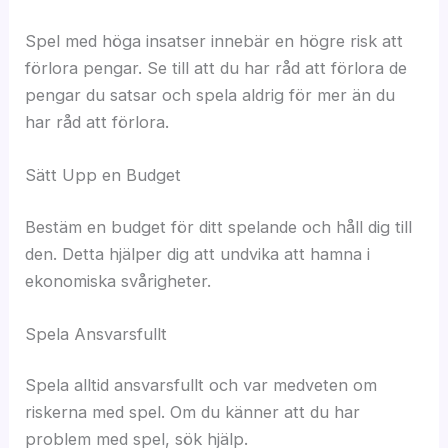
Spel med höga insatser innebär en högre risk att
förlora pengar. Se till att du har råd att förlora de
pengar du satsar och spela aldrig för mer än du
har råd att förlora.
Sätt Upp en Budget
Bestäm en budget för ditt spelande och håll dig till
den. Detta hjälper dig att undvika att hamna i
ekonomiska svårigheter.
Spela Ansvarsfullt
Spela alltid ansvarsfullt och var medveten om
riskerna med spel. Om du känner att du har
problem med spel, sök hjälp.