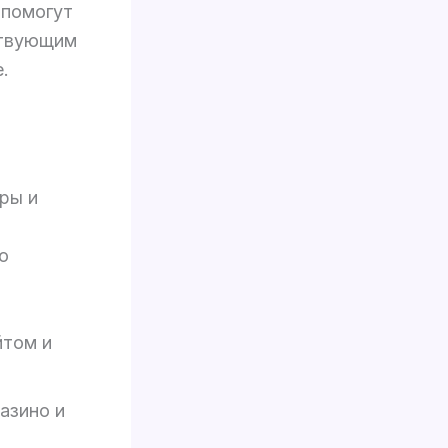
 помогут
ствующим
.
ры и
о
йтом и
азино и