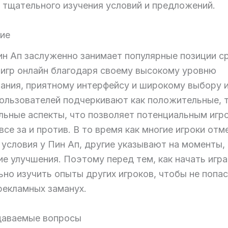
 тщательного изучения условий и предложений.
ие
ин Ап заслуженно занимает популярные позиции с
 игр онлайн благодаря своему высокому уровню
ания, приятному интерфейсу и широкому выбору и
ользователей подчеркивают как положительные, т
льные аспекты, что позволяет потенциальным игр
все за и против. В то время как многие игроки от
 условия у Пин Ап, другие указывают на моменты,
е улучшения. Поэтому перед тем, как начать игра
но изучить опыты других игроков, чтобы не попас
рекламных заманух.
даваемые вопросы