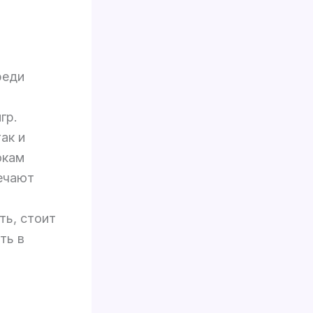
реди
гр.
ак и
окам
мечают
ть, стоит
ть в