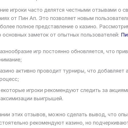
ние игроки часто делятся честными отзывами о с
ниях от Пин Ап. Это позволяет новым пользовател
 более полное представление о казино. Рассмотри
о основных заметок от опытных пользователей:
Пи
азнообразие игр постоянно обновляется, что при
нимание;
азино активно проводит турниры, что добавляет а
роцесс;
екоторые игроки рекомендуют следить за акциям
аксимизации выигрышей.
ании этих отзывов, можно сделать вывод, что оп
астоятельно рекомендуют казино, но подчеркиваю