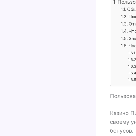
Пользо
Общ
Пл
От
Что
За
Ча
Пользова
Казино П
своему у
бонусов.