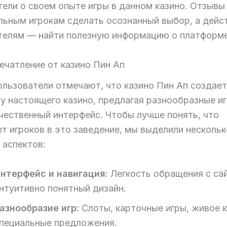
тели о своем опыте игры в данном казино. Отзывы
льным игрокам сделать осознанный выбор, а дей
телям — найти полезную информацию о платформе
ечатление от казино Пин Ап
ользователи отмечают, что казино Пин Ап создает
у настоящего казино, предлагая разнообразные иг
чественный интерфейс. Чтобы лучше понять, что
т игроков в это заведение, мы выделили нескольк
 аспектов:
нтерфейс и навигация:
Легкость обращения с са
нтуитивно понятный дизайн.
азнообразие игр:
Слоты, карточные игры, живое к
пециальные предложения.