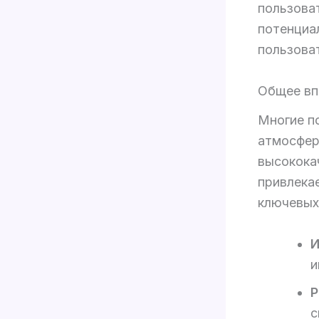
пользова
потенциа
пользова
Общее вп
Многие п
атмосфер
высокока
привлекае
ключевых
И
и
Р
с