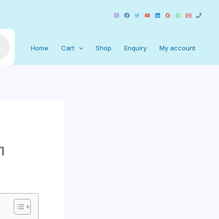
Home
Cart
Shop
Enquiry
My account
п