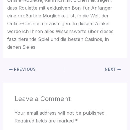
dass Roulette mit exklusiven Boni für Anfänger
eine großartige Möglichkeit ist, in die Welt der
Online-Casinos einzusteigen. In diesem Artikel
werde ich Ihnen alles Wissenswerte über dieses
faszinierende Spiel und die besten Casinos, in
denen Sie es
PREVIOUS
NEXT
Leave a Comment
Your email address will not be published.
Required fields are marked
*